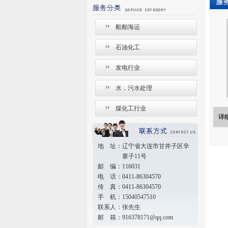
船舶海运
石油化工
发电行业
水，污水处理
煤化工行业
详
地 址：辽宁省大连市甘井子区辛
寨子11号
邮 编：116031
电 话：0411-86304570
传 真：0411-86304570
手 机：15040547510
联系人：张先生
邮 箱：916378171@qq.com